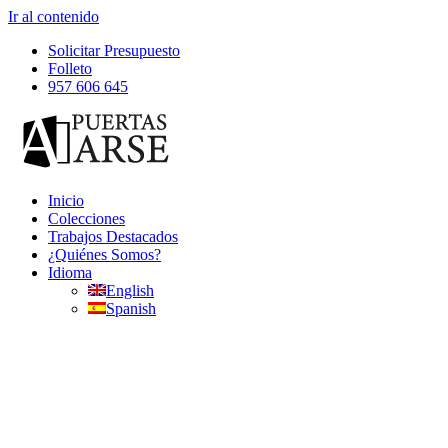
Ir al contenido
Solicitar Presupuesto
Folleto
957 606 645
Inicio
Colecciones
Trabajos Destacados
¿Quiénes Somos?
Idioma
English
Spanish