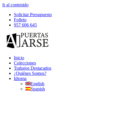
Ir al contenido
Solicitar Presupuesto
Folleto
957 606 645
Inicio
Colecciones
Trabajos Destacados
¿Quiénes Somos?
Idioma
English
Spanish