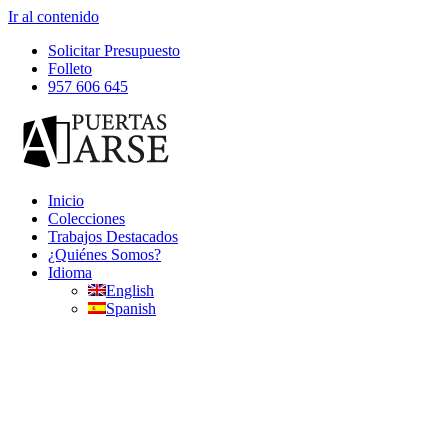
Ir al contenido
Solicitar Presupuesto
Folleto
957 606 645
Inicio
Colecciones
Trabajos Destacados
¿Quiénes Somos?
Idioma
English
Spanish