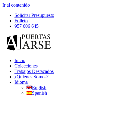
Ir al contenido
Solicitar Presupuesto
Folleto
957 606 645
Inicio
Colecciones
Trabajos Destacados
¿Quiénes Somos?
Idioma
English
Spanish